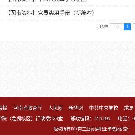
【图书资料】党员实用手册（新编本）
共33条
上页
1
育报
河南省教育厅
人民网
新华网
中共中央党校
求是
龙湖校区）行政楼328室 邮政编码：451191 电话：0371-609
版权所有©
河南工业贸易职业学院组织部