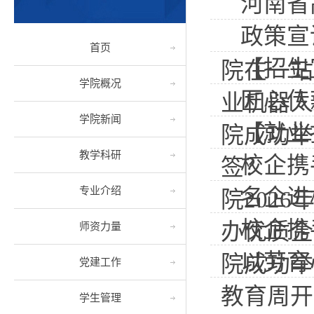
河南省
政策宣
首页
【招生
院在一站式
学院概况
匠心传
业机器人
学院新闻
【就业
院成功举办
教学科研
校企携
签？
专业介绍
名企进
院2026年
校企携
办优质企业
师资力量
以劳育
院成功举办
党建工作
教育周开
学生管理