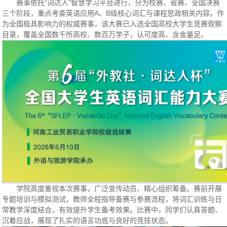
赛事依托“词达人
”智慧
学习平台进行，分为校赛、省赛、全国决赛
三个阶段，重点考查英语应用A、B级核心词汇与课程思政相关内容。作
为全国极具影响力的权威赛事，该大赛已入选全国高校大学生竞赛观察
目录，覆盖全国数千所高校、数百万学子，认可度高、含金量足。
学院高度重视本次赛事，广泛宣传动员、精心组织筹备。赛前开展
专题培训与模拟测试，教师全程指导备赛与参赛流程，将词汇训练与日
常教学深度结合，有效提升学生备考效果。比赛中，同学们认真答题、
沉着应战，展现了扎实的语言功底与良好的竞技状态。