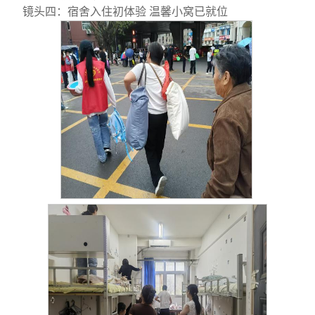
镜头四：宿舍入住初体验 温馨小窝已就位