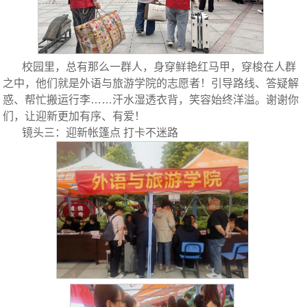
校园里，总有那么一群人，身穿鲜艳红马甲，穿梭在人群
之中，他们就是外语与旅游学院的志愿者！引导路线、答疑解
惑、帮忙搬运行李……汗水湿透衣背，笑容始终洋溢。谢谢你
们，让迎新更加有序、有爱！
镜头三：迎新帐篷点 打卡不迷路