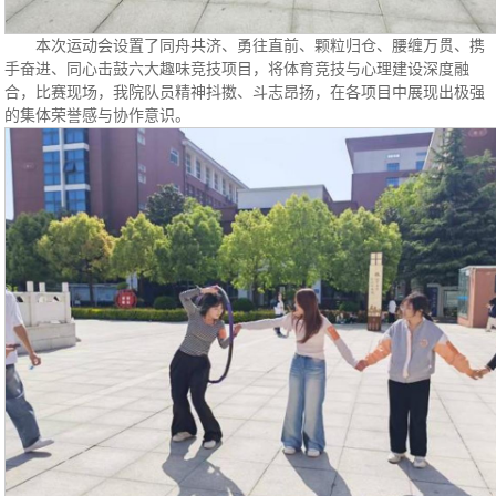
本次运动会设置了同舟共济、勇往直前、颗粒归仓、腰缠万贯、携
手奋进、同心击鼓六大趣味竞技项目，将体育竞技与心理建设深度融
合，比赛现场，我院队员精神抖擞、斗志昂扬，在各项目中展现出极强
的集体荣誉感与协作意识。