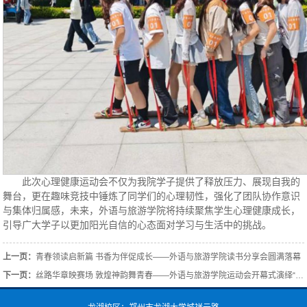
此次心理健康运动会不仅为我院学子提供了释放压力、展现自我的
舞台，更在趣味竞技中锤炼了同学们的心理韧性，强化了团队协作意识
与集体归属感，未来，外语与旅游学院将持续聚焦学生心理健康成长，
引导广大学子以更加阳光自信的心态面对学习与生活中的挑战。
上一页：
青春领读启新篇 书香为伴促成长——外语与旅游学院读书分享会圆满落幕
下一页：
丝路华章映赛场 敦煌神韵舞青春——外语与旅游学院运动会开幕式演绎“行走的莫高窟”