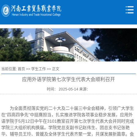
当前位置:
首页
>>
学生工作
>> 正文
应用外语学院第七次学生代表大会顺利召开
时间： 2025-05-14 来源：
为全面贯彻落实党的二十大及二十届三中全会精神，引领广大学生
在“四高四争先”中挺膺担当，扎实推进学院各项事业稳步发展，应用外
语学院于5月12日中午在3101教室召开第七次学生代表大会并同时完成
学院三大组织机构换届。学院党总支副书记赵伟生、团总支书记张艳
华、辅导员王玲、曾媛及全体学生代表齐聚一堂，共谋发展新篇章。会