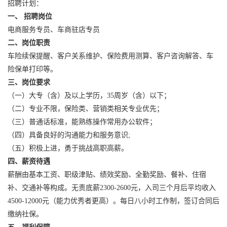
招聘计划：
一、
招聘岗位
电商服务专员、车商驻店专员
二、岗位职责
车险续保提醒、客户关系维护、保险费用测算、客户咨询解答、车
险保单打印等。
三、
岗位要求
（一）大专（含）及以上学历，35周岁（含）以下；
（二）专业不限，保险类、营销类相关专业优先；
（三）普通话标准，能熟练操作常用办公软件；
（四）具备良好的沟通能力和服务意识;
（五）积极上进，勇于挑战高职高薪。
四、薪资待遇
薪酬由基本工资、职级津贴、绩效奖励、全勤奖励、餐补、住宿
补、交通补等构成。无责底薪2300-2600元，入司三个月后平均收入
4500-12000元（能力优秀者更高）。每日八小时工作制，签订合同后
缴纳社保。