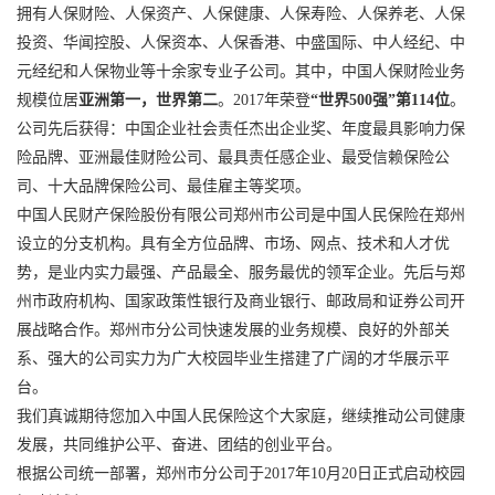
拥有人保财险、人保资产、人保健康、人保寿险、人保养老、人保
投资、华闻控股、人保资本、人保香港、中盛国际、中人经纪、中
元经纪和人保物业等十余家专业子公司。其中，中国人保财险业务
规模位居
亚洲第一，世界第二
。2017年荣登
“世界500强”第114位
。
公司先后获得：中国企业社会责任杰出企业奖、年度最具影响力保
险品牌、亚洲最佳财险公司、最具责任感企业、最受信赖保险公
司、十大品牌保险公司、最佳雇主等奖项。
中国人民财产保险股份有限公司郑州市公司是中国人民保险在郑州
设立的分支机构。具有全方位品牌、市场、网点、技术和人才优
势，是业内实力最强、产品最全、服务最优的领军企业。先后与郑
州市政府机构、国家政策性银行及商业银行、邮政局和证券公司开
展战略合作。郑州市分公司快速发展的业务规模、良好的外部关
系、强大的公司实力为广大校园毕业生搭建了广阔的才华展示平
台。
我们真诚期待您加入中国人民保险这个大家庭，继续推动公司健康
发展，共同维护公平、奋进、团结的创业平台。
根据公司统一部署，郑州市分公司于2017年10月20日正式启动校园